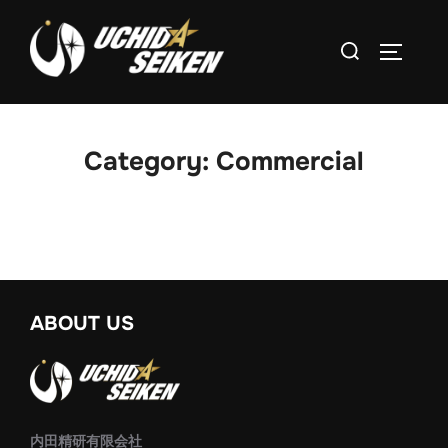
コ
ン
検
サイドバ
テ
索
ン
対
ツ
象:
へ
Category:
Commercial
ス
キ
ッ
Porsche Macan
Finlandia
G’woon
プ
ABOUT US
内田精研有限会社