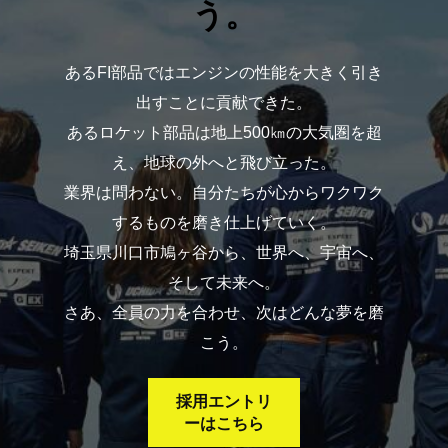
う。
あるFI部品ではエンジンの性能を大きく引き
出すことに貢献できた。
あるロケット部品は地上500㎞の大気圏を超
え、地球の外へと飛び立った。
業界は問わない。自分たちが心からワクワク
するものを磨き仕上げていく。
埼玉県川口市鳩ヶ谷から、世界へ、宇宙へ、
そして未来へ。
さあ、全員の力を合わせ、次はどんな夢を磨
こう。
採用エントリ
ーはこちら