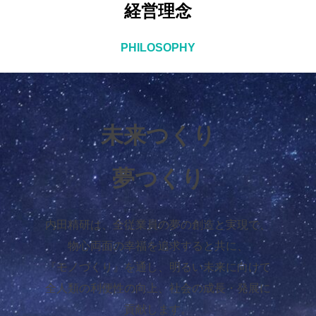
経営理念
PHILOSOPHY
未来つくり
夢つくり
内田精研は、全従業員の夢の創造と実現で、
物心両面の幸福を追求すると共に、
『モノづくり』を通し、明るい未来に向けて
全人類の利便性の向上、社会の成長・発展に
貢献します。