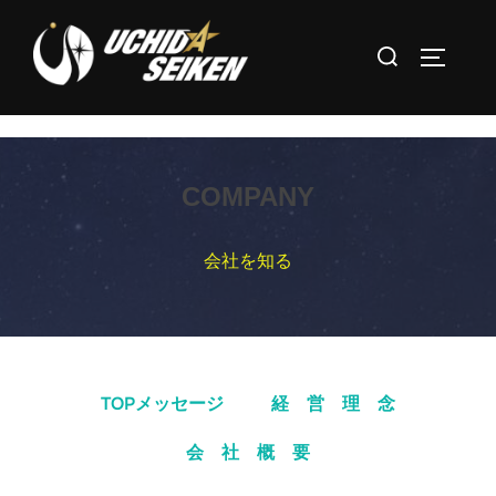
コ
ン
検
サイドバ
テ
索
ン
対
ツ
象:
へ
COMPANY
ス
キ
会社を知る
ッ
プ
TOPメッセージ
経 営 理 念
会 社 概 要