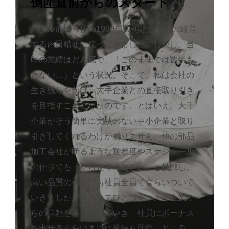
倒産直前からのスタート
バブル崩壊直後の1990年代初頭。父親の経営
する内田精研に戻ってきました。しかし、当
時の業績はどん底で、「このままでは数年も
たない…」という状況。そこで、私は会社の
生き残りをかけ、大手企業との直接取り引き
を目指すことにしたのです。とはいえ、大手
企業がそう簡単に実績のない中小企業と取り
引きしてくれるわけがありません。他の部品
加工会社が断るような難易度やスケジュール
の仕事でも「やらせてください」と挑戦し、
高い品質の要求にも社員全員で食らいついて
いきました。そうしてひとつずつ大手企業か
らの信頼を勝ち取っていき、社員にボーナス
を出せるくらいまでに業績も回復。ところ