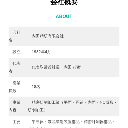
会社概要
ABOUT
会社
内田精研有限会社
名
設立
1982年4月
代表
代表取締役社長 内田 行彦
者
従業
18名
員数
事業
精密研削加工業（平面・円筒・内面・NC成形・
内容
研削加工）
主要
半導体・液晶製造装置部品・精密計測器部品・