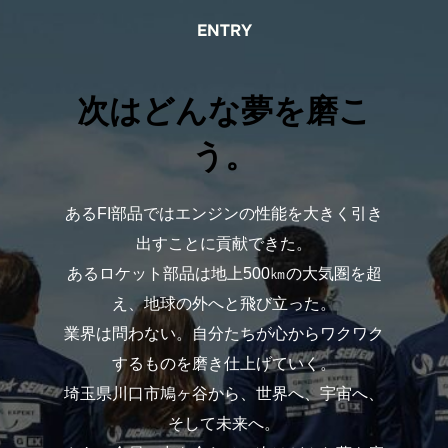
ENTRY
次はどんな夢を磨こ
う。
あるFI部品ではエンジンの性能を大きく引き
出すことに貢献できた。
あるロケット部品は地上500㎞の大気圏を超
え、地球の外へと飛び立った。
業界は問わない。自分たちが心からワクワク
するものを磨き仕上げていく。
埼玉県川口市鳩ヶ谷から、世界へ、宇宙へ、
そして未来へ。