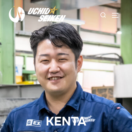
コ
ン
検
サイドバ
テ
索
ン
対
ツ
象:
へ
ス
キ
ッ
プ
KENTA